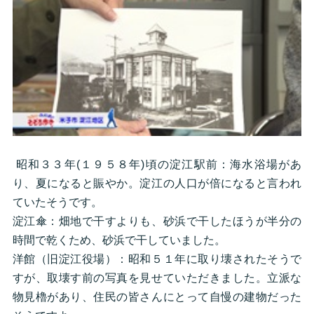
昭和３３年(１９５８年)頃の淀江駅前：海水浴場があ
り、夏になると賑やか。淀江の人口が倍になると言われ
ていたそうです。
淀江傘：畑地で干すよりも、砂浜で干したほうが半分の
時間で乾くため、砂浜で干していました。
洋館（旧淀江役場）：昭和５１年に取り壊されたそうで
すが、取壊す前の写真を見せていただきました。立派な
物見櫓があり、住民の皆さんにとって自慢の建物だった