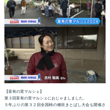
【富有の里マルシェ】
第３回富有の里マルシェにおじゃましました。
５年ぶりの第３２回全国柿の種吹きとばし大会も開催さ