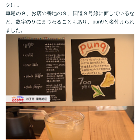
ク)」。
車尾の９、お店の番地の９、国道９号線に面しているな
ど、数字の９にまつわることもあり、pun9と名付けられ
ました。