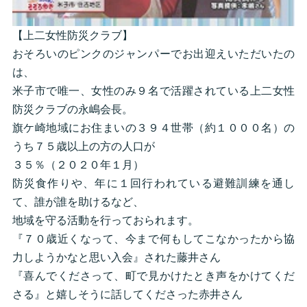
【上二女性防災クラブ】
おそろいのピンクのジャンパーでお出迎えいただいたの
は、
米子市で唯一、女性のみ９名で活躍されている上二女性
防災クラブの永嶋会長。
旗ケ崎地域にお住まいの３９４世帯（約１０００名）の
うち７５歳以上の方の人口が
３５％（２０２０年１月）
防災食作りや、年に１回行われている避難訓練を通し
て、誰が誰を助けるなど、
地域を守る活動を行っておられます。
『７０歳近くなって、今まで何もしてこなかったから協
力しようかなと思い入会』された藤井さん
『喜んでくださって、町で見かけたとき声をかけてくだ
さる』と嬉しそうに話してくださった赤井さん