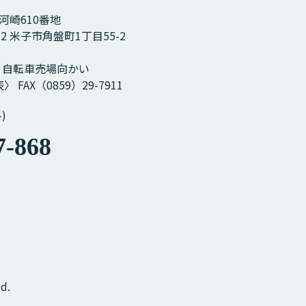
市河崎610番地
12 米子市角盤町1丁目55-2
］
 自転車売場向かい
〉 FAX（0859）29-7911
)
7-868
d.