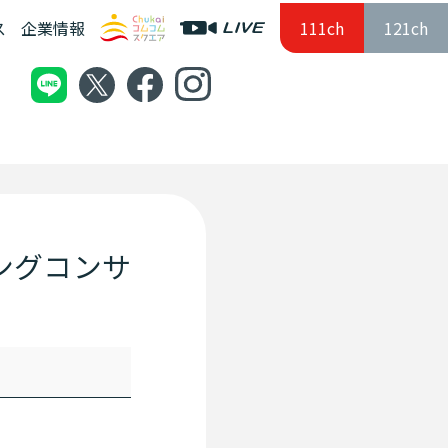
ス
企業情報
111ch
121ch
ングコンサ