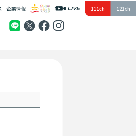
ス
企業情報
111ch
121ch