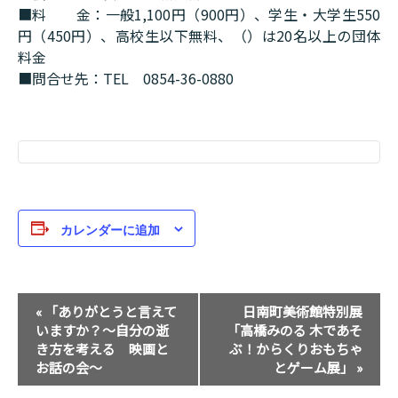
■料 金：一般1,100円（900円）、学生・大学生550
円（450円）、高校生以下無料、（）は20名以上の団体
料金
■問合せ先：TEL 0854-36-0880
カレンダーに追加
イ
«
「ありがとうと言えて
日南町美術館特別展
ベ
いますか？～自分の逝
「高橋みのる 木であそ
ン
き方を考える 映画と
ぶ！からくりおもちゃ
ト
お話の会～
とゲーム展」
»
ナ